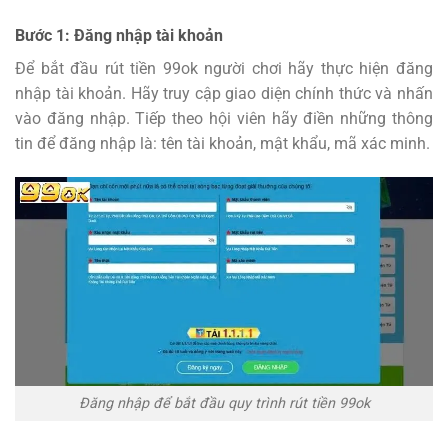
Bước 1: Đăng nhập tài khoản
Để bắt đầu rút tiền 99ok người chơi hãy thực hiện đăng
nhập tài khoản. Hãy truy cập giao diện chính thức và nhấn
vào đăng nhập. Tiếp theo hội viên hãy điền những thông
tin để đăng nhập là: tên tài khoản, mật khẩu, mã xác minh.
Đăng nhập để bắt đầu quy trình rút tiền 99ok