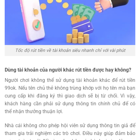
Tốc độ rút tiền về tài khoản siêu nhanh chỉ với vài phút
Dùng tài khoản của người khác rút tiền được hay không?
Người chơi không thể sử dụng tài khoản khác để rút tiền
99ok. Nếu tên chủ thẻ không trùng khớp với họ tên mà bạn
cung cấp khi đăng ký thì giao dịch sẽ bị từ chối. Vì vậy,
khách hàng cần phải sử dụng thông tin chính chủ để có
thể nhận thưởng thuận lợi.
Nhà cái không cho phép hội viên sử dụng thông tin giả để
tham gia trải nghiệm các trò chơi. Điều này giúp đảm bảo