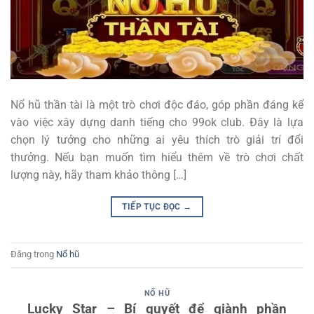
Nổ hũ thần tài là một trò chơi độc đáo, góp phần đáng kể
vào việc xây dựng danh tiếng cho 99ok club. Đây là lựa
chọn lý tưởng cho những ai yêu thích trò giải trí đổi
thưởng. Nếu bạn muốn tìm hiểu thêm về trò chơi chất
lượng này, hãy tham khảo thông […]
TIẾP TỤC ĐỌC
→
Đăng trong
Nổ hũ
NỔ HŨ
Lucky Star – Bí quyết để giành phần