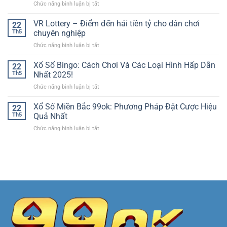
Chức năng bình luận bị tắt
ở
Game
TP
Giải
Lottery
VR Lottery – Điểm đến hái tiền tỷ cho dân chơi
Trí
22
–
Hấp
Th5
chuyên nghiệp
Khám
Dẫn
Chức năng bình luận bị tắt
ở
Phá
Với
VR
Những
Tỷ
Lottery
Xổ Số Bingo: Cách Chơi Và Các Loại Hình Hấp Dẫn
Con
22
Lệ
–
Số
Th5
Nhất 2025!
Thưởng
Điểm
May
Khủng
Chức năng bình luận bị tắt
ở
đến
Mắn
Xổ
hái
Đầy
Số
Xổ Số Miền Bắc 99ok: Phương Pháp Đặt Cược Hiệu
tiền
22
Hấp
Bingo:
tỷ
Th5
Quả Nhất
Dẫn
Cách
cho
Chức năng bình luận bị tắt
ở
Chơi
dân
Xổ
Và
chơi
Số
Các
chuyên
Miền
Loại
nghiệp
Bắc
Hình
99ok:
Hấp
Phương
Dẫn
Pháp
Nhất
Đặt
2025!
Cược
Hiệu
Quả