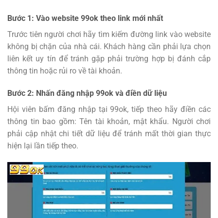
Bước 1: Vào website 99ok theo link mới nhất
Trước tiên người chơi hãy tìm kiếm đường link vào website
không bị chặn của nhà cái. Khách hàng cần phải lựa chọn
liên kết uy tín để tránh gặp phải trường hợp bị đánh cắp
thông tin hoặc rủi ro về tài khoản.
Bước 2: Nhấn đăng nhập 99ok và điền dữ liệu
Hội viên bấm đăng nhập tại 99ok, tiếp theo hãy điền các
thông tin bao gồm: Tên tài khoản, mật khẩu. Người chơi
phải cập nhật chi tiết dữ liệu để tránh mất thời gian thực
hiện lại lần tiếp theo.