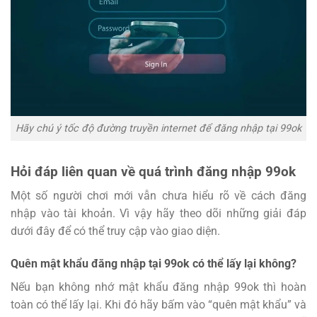
Hãy chú ý tốc độ đường truyền internet để đăng nhập tại 99ok
Hỏi đáp liên quan về quá trình đăng nhập 99ok
Một số người chơi mới vẫn chưa hiểu rõ về cách đăng
nhập vào tài khoản. Vì vậy hãy theo dõi những giải đáp
dưới đây để có thể truy cập vào giao diện.
Quên mật khẩu đăng nhập tại 99ok có thể lấy lại không?
Nếu bạn không nhớ mật khẩu đăng nhập 99ok thì hoàn
toàn có thể lấy lại. Khi đó hãy bấm vào “quên mật khẩu” và