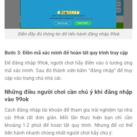
Điền đầy đủ thông tin để tiến hành đăng nhập 99ok
Bước 3: Điền mã xác minh để hoàn tất quy trình truy cập
Để đăng nhập 99ok, người chơi hãy điền vào ô tương ứng
mã xác minh. Sau đó thành viên bấm “đăng nhập” để truy
cập vào trang chủ nhà cái.
Những điều người chơi cần chú ý khi đăng nhập
vào 99ok
Cách đăng nhập tài khoản để tham gia trải nghiệm tại nhà
cái 99ok rất đơn giản. Mỗi lần thực hiện bạn chỉ cần
khoảng 1-2 phút để hoàn tất quy trình. Nhưng để có thể
tiến hành nhanh chóng nhất người chơi hãy chú ý: