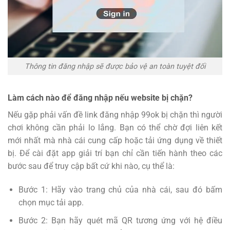
Thông tin đăng nhập sẽ được bảo vệ an toàn tuyệt đối
Làm cách nào để đăng nhập nếu website bị chặn?
Nếu gặp phải vấn đề link đăng nhập 99ok bị chặn thì người
chơi không cần phải lo lắng. Bạn có thể chờ đợi liên kết
mới nhất mà nhà cái cung cấp hoặc tải ứng dụng về thiết
bị. Để cài đặt app giải trí bạn chỉ cần tiến hành theo các
bước sau để truy cập bất cứ khi nào, cụ thể là:
Bước 1: Hãy vào trang chủ của nhà cái, sau đó bấm
chọn mục tải app.
Bước 2: Bạn hãy quét mã QR tương ứng với hệ điều