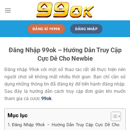
Bỏ
qua
nội
dung
ĐĂNG KÍ +999K
ĐĂNG NHẬP
Đăng Nhập 99ok – Hướng Dẫn Truy Cập
Cực Dễ Cho Newbie
Đăng nhập 99ok với một số thao tác rất dễ thực hiện nên
người chơi sẽ không mất nhiều thời gian. Bạn chỉ cần sử
dụng những thông tin đã đăng ký để tiến hành đăng nhập.
Sau đây là hướng dẫn cách truy cập đơn giản khi muốn
tham gia cá cược
99ok
.
Mục lục
Đăng Nhập 99ok – Hướng Dẫn Truy Cập Cực Dễ Cho