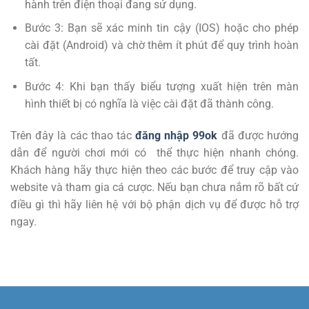
hành trên điện thoại đang sử dụng.
Bước 3: Bạn sẽ xác minh tin cậy (IOS) hoặc cho phép
cài đặt (Android) và chờ thêm ít phút để quy trình hoàn
tất.
Bước 4: Khi bạn thấy biểu tượng xuất hiện trên màn
hình thiết bị có nghĩa là việc cài đặt đã thành công.
Trên đây là các thao tác
đăng nhập 99ok
đã được hướng
dẫn để người chơi mới có thể thực hiện nhanh chóng.
Khách hàng hãy thực hiện theo các bước để truy cập vào
website và tham gia cá cược. Nếu bạn chưa nắm rõ bất cứ
điều gì thì hãy liên hệ với bộ phận dịch vụ để được hỗ trợ
ngay.